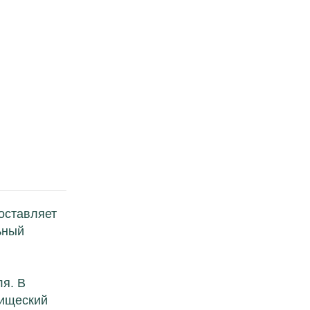
оставляет
ьный
ля. В
рищеский