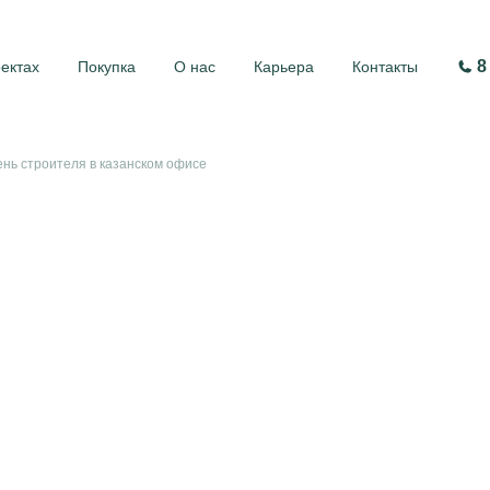
8
оектах
Покупка
О нас
Карьера
Контакты
день строителя в казанском офисе