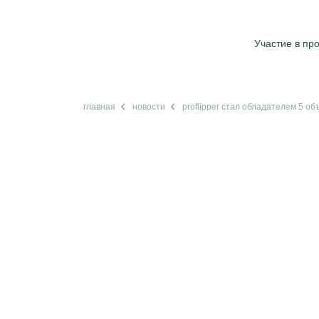
Участие в пр
главная
новости
proflipper стал обладателем 5 о