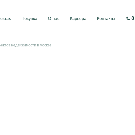
8
оектах
Покупка
О нас
Карьера
Контакты
бъектов недвижимости в москве