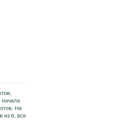
ктов,
о начала
отов. На
 из 6, вся