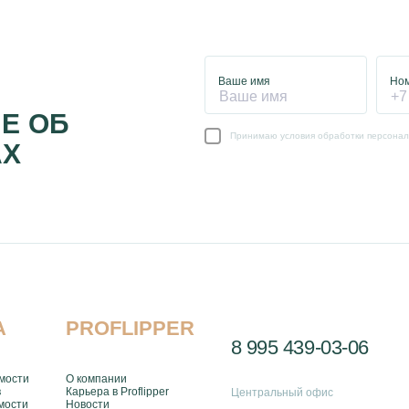
Ваше имя
Но
Е ОБ
Принимаю условия обработки персона
АХ
А
PROFLIPPER
8 995 439-03-06
мости
О компании
в
Карьера в Proflipper
Центральный офис
мости
Новости