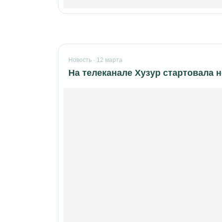
Новость · 12 марта
На телеканале Хузур стартовала 