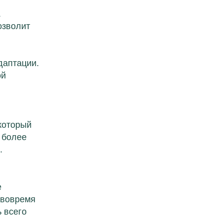
.
озволит
даптации.
ой
который
 более
.
е
 вовремя
 всего