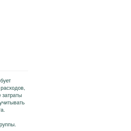
бует
 расходов,
е затраты
 учитывать
а.
руппы.